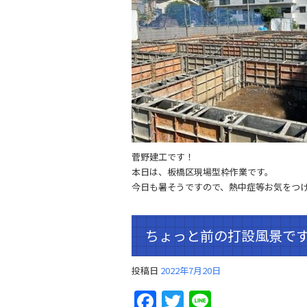
菅野建工です！
本日は、板橋区現場型枠作業です。
今日も暑そうですので、熱中症等お気をつ
ちょっと前の打設風景で
投稿日
2022年7月20日
Facebook
Twitter
Line